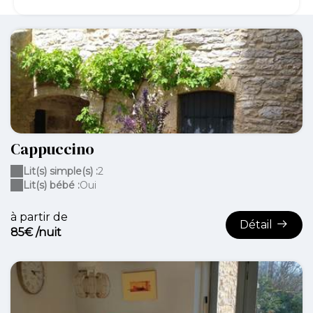
Cappuccino
Lit(s) simple(s) :
2
Lit(s) bébé :
Oui
à partir de
Détail
85€ /nuit