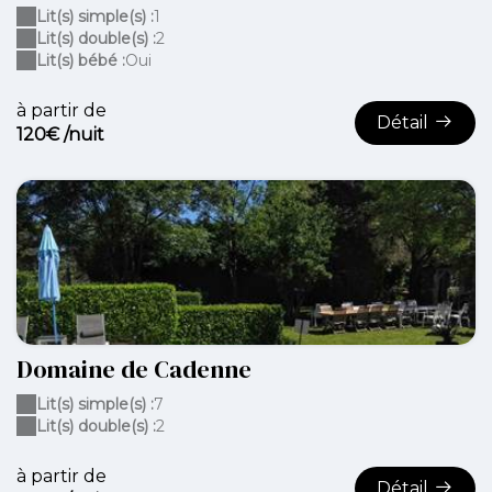
Lit(s) simple(s) :
1
Lit(s) double(s) :
2
Lit(s) bébé :
Oui
à partir de
Détail
120€ /nuit
Domaine de Cadenne
Lit(s) simple(s) :
7
Lit(s) double(s) :
2
à partir de
Détail