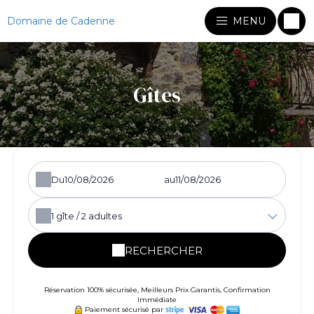
Domaine de Cadenne
MENU
Gîtes
Du
au
1
gîte /
2
adultes
RECHERCHER
Réservation 100% sécurisée, Meilleurs Prix Garantis, Confirmation
Immédiate
Paiement sécurisé par