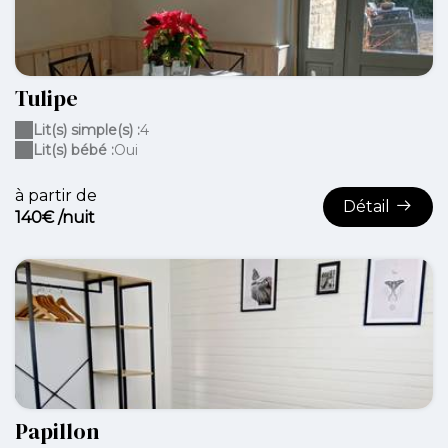
Tulipe
Lit(s) simple(s) :
4
Lit(s) bébé :
Oui
à partir de
Détail
140€ /nuit
Papillon