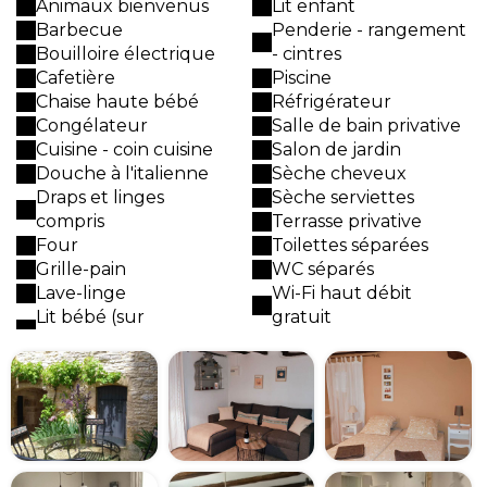
Animaux bienvenus
Lit enfant
Barbecue
Penderie - rangement
Bouilloire électrique
- cintres
Cafetière
Piscine
Chaise haute bébé
Réfrigérateur
Congélateur
Salle de bain privative
Cuisine - coin cuisine
Salon de jardin
Douche à l'italienne
Sèche cheveux
Draps et linges
Sèche serviettes
compris
Terrasse privative
Four
Toilettes séparées
Grille-pain
WC séparés
Lave-linge
Wi-Fi haut débit
Lit bébé (sur
gratuit